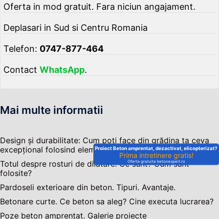
Oferta in mod gratuit. Fara niciun angajament.
Deplasari in Sud si Centru Romania
Telefon:
0747-877-464
Contact
WhatsApp
.
Mai multe informatii
Design și durabilitate: Cum poți face din grădina ta ceva
excepțional folosind elemente de structură moderne
Proiect Beton amprentat, dezactivat, elicopterizat?
Prima intretinere gratis!
Totul despre rosturi de dilatare. Ce sunt? Cum sunt
Oferta gratuita betonexpert.ro
folosite?
Pardoseli exterioare din beton. Tipuri. Avantaje.
Betonare curte. Ce beton sa aleg? Cine executa lucrarea?
Poze beton amprentat. Galerie proiecte