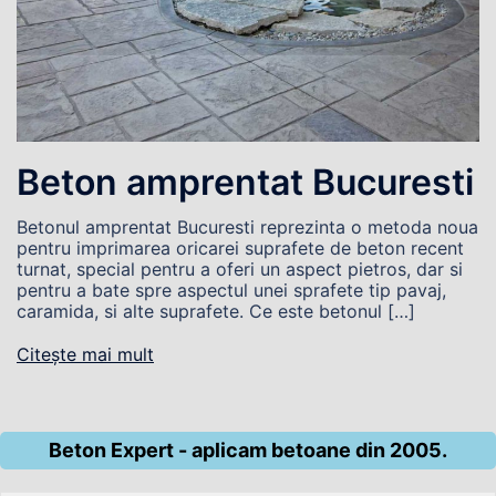
Beton amprentat Bucuresti
Betonul amprentat Bucuresti reprezinta o metoda noua
pentru imprimarea oricarei suprafete de beton recent
turnat, special pentru a oferi un aspect pietros, dar si
pentru a bate spre aspectul unei sprafete tip pavaj,
caramida, si alte suprafete. Ce este betonul […]
Citește mai mult
Beton Expert - aplicam betoane din 2005.